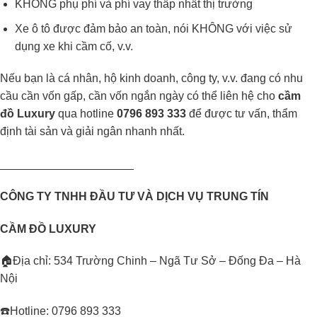
KHÔNG phụ phí và phí vay thấp nhất thị trường
Xe ô tô được đảm bảo an toàn, nói KHÔNG với việc sử
dụng xe khi cầm cố, v.v.
Nếu bạn là cá nhân, hộ kinh doanh, công ty, v.v. đang có nhu
cầu cần vốn gấp, cần vốn ngắn ngày có thể liên hệ cho
cầm
đồ Luxury
qua hotline
0796 893 333
để được tư vấn, thẩm
định tài sản và giải ngân nhanh nhất.
_____________________
CÔNG TY TNHH ĐẦU TƯ VÀ DỊCH VỤ TRUNG TÍN
CẦM ĐỒ LUXURY
🏠Địa chỉ: 534 Trường Chinh – Ngã Tư Sở – Đống Đa – Hà
Nội
☎️Hotline: 0796 893 333