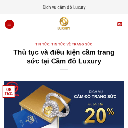
Skip
Dịch vụ cầm đồ Luxury
to
content
TIN TỨC
,
TIN TỨC VỀ TRANG SỨC
Thủ tục và điều kiện cầm trang
sức tại Cầm đồ Luxury
08
Th11